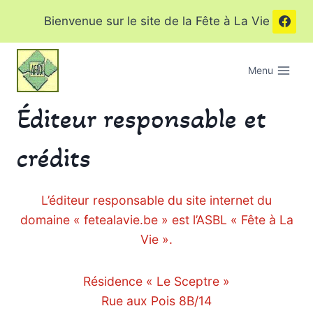
Aller
Bienvenue sur le site de la Fête à La Vie
au
contenu
Menu
Éditeur responsable et
crédits
L’éditeur responsable du site internet du
domaine « fetealavie.be » est l’ASBL « Fête à La
Vie ».
Résidence « Le Sceptre »
Rue aux Pois 8B/14